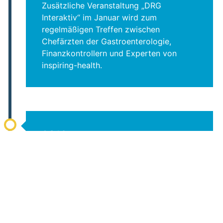
Zusätzliche Veranstaltung „DRG
Interaktiv“ im Januar wird zum
regelmäßigen Treffen zwischen
Chefärzten der Gastroenterologie,
Finanzkontrollern und Experten von
inspiring-health.
2016
Veröffentlichung eines Kostenkatalogs
für die gastrologische Endoskopie auf
Basis von Daten aus über 70 Häusern
über 5 Jahre.