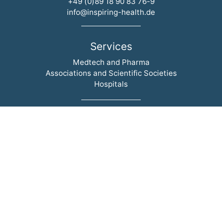
+49 (0)89 18 90 83 76-9
info@inspiring-health.de
Services
Skip navigation
Medtech and Pharma
Associations and Scientific Societies
Hospitals
Current
Skip navigation
Events
News
Blog
Newsletter
inspiring-health
Skip navigation
Who we are