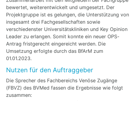
bewertet, weiterentwickelt und umgesetzt. Der
Projektgruppe ist es gelungen, die Unterstützung von
insgesamt drei Fachgesellschaften sowie
verschiedenster Universitätskliniken und Key Opinion
Leader zu erlangen. Somit konnte ein neuer OPS-
Antrag fristgerecht eingereicht werden. Die
Umsetzung erfolgte durch das BfArM zum
01.01.2023.
Nutzen für den Auftraggeber
Die Sprecher des Fachbereichs Venöse Zugänge
(FBVZ) des BVMed fassen die Ergebnisse wie folgt
zusammen:
„Die Implementation von spezifischen
Prozedurenkodes für peripher insertierte
zentralvenöse Katheterverweilsysteme war ein
langjähriger Prozess, der nun durch die
Unterstützung von inspiring-health erfolgreich