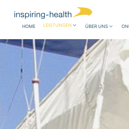
LEISTUNGEN
Navigation überspringen
HOME
ÜBER UNS
ON
Medizinische Fachgesellschaft
Krank
Wer
DRG-Optimierung
Infe
wir
Rout
Andere Vergütungsformen
sind
Antib
Busi
Team
Success
Stories
Partner