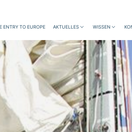
E ENTRY TO EUROPE
AKTUELLES
WISSEN
KO
enhaus
Events
Vorträge
ktionsmanagement mit
inedaten
News
Fachartikel
iotic Stewardship (ABS)
ness Cases
Blog
Bücher
Newsletter
Videos
und
Podcasts
i-h