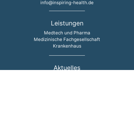
info@inspiring-health.de
Leistungen
Navigation überspringen
Medtech und Pharma
Medizinische Fachgesellschaft
Krankenhaus
Aktuelles
Navigation überspringen
Events
News
Blog
Newsletter
inspiring-health
Navigation überspringen
Wer wir sind