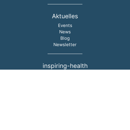
Aktuelles
Navigation überspringen
Events
News
Blog
Newsletter
inspiring-health
Navigation überspringen
Wer wir sind
Team
Success Stories
Partner
Karriere
Wissen