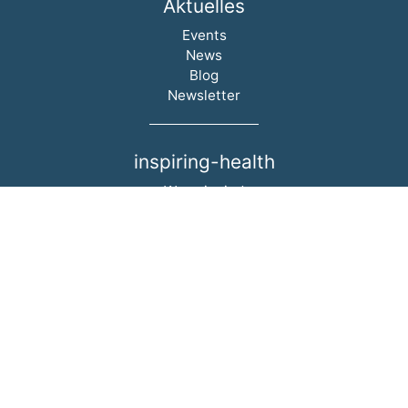
Aktuelles
Navigation überspringen
Events
News
Blog
Newsletter
inspiring-health
Navigation überspringen
Wer wir sind
Team
Success Stories
Partner
Karriere
Wissen
Navigation überspringen
Vorträge
Fachartikel
Bücher