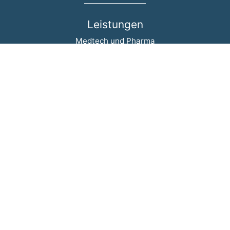
Leistungen
Navigation überspringen
Medtech und Pharma
Medizinische Fachgesellschaft
Krankenhaus
Aktuelles
Navigation überspringen
Events
News
Blog
Newsletter
inspiring-health
Navigation überspringen
Wer wir sind
Team
Success Stories