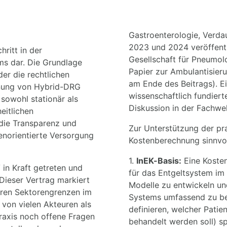
Gastroenterologie, Verd
2023 und 2024 veröffentl
ritt in der
Gesellschaft für Pneumol
s dar. Die Grundlage
Papier zur Ambulantisier
er die rechtlichen
am Ende des Beitrags). Ei
nung von Hybrid-DRG
wissenschaftlich fundier
 sowohl stationär als
Diskussion in der Fachwelt
eitlichen
 die Transparenz und
Zur Unterstützung der pr
enorientierte Versorgung
Kostenberechnung sinnvol
1.
InEK-Basis:
Eine Kosten
 in Kraft getreten und
für das Entgeltsystem im
Dieser Vertrag markiert
Modelle zu entwickeln u
rren Sektorengrenzen im
Systems umfassend zu bew
von vielen Akteuren als
definieren, welcher Patie
Praxis noch offene Fragen
behandelt werden soll) s