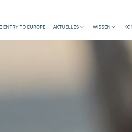
E ENTRY TO EUROPE
AKTUELLES
WISSEN
KO
enhaus
Events
Vorträge
ktionsmanagement mit
inedaten
News
Fachartikel
iotic Stewardship (ABS)
ness Cases
Blog
Bücher
Newsletter
Videos
und
Podcasts
i-h