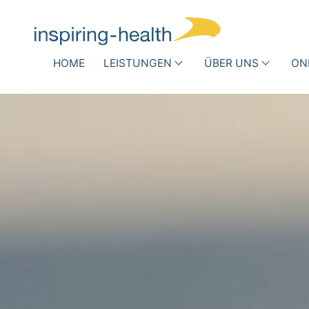
Navigation überspringen
HOME
LEISTUNGEN
ÜBER UNS
ON
Medizinische Fachgesellschaft
Krank
Wer
DRG-Optimierung
Infe
wir
Rout
Andere Vergütungsformen
sind
Antib
Busi
Team
Success
Stories
Partner