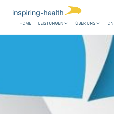
Navigation überspringen
HOME
LEISTUNGEN
ÜBER UNS
ON
Medizinische Fachgesellschaft
Krank
Wer
DRG-Optimierung
Infe
wir
Rout
Andere Vergütungsformen
sind
Antib
Busi
Team
Success
Stories
Partner