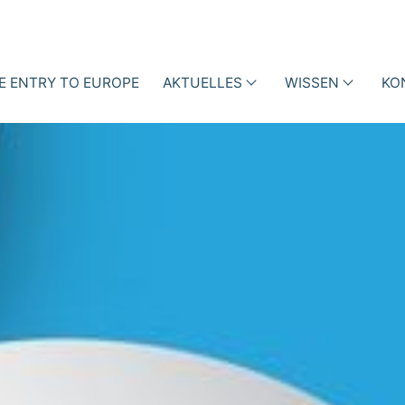
E ENTRY TO EUROPE
AKTUELLES
WISSEN
KO
enhaus
Events
Vorträge
ktionsmanagement mit
inedaten
News
Fachartikel
iotic Stewardship (ABS)
ness Cases
Blog
Bücher
Newsletter
Videos
und
Podcasts
i-h